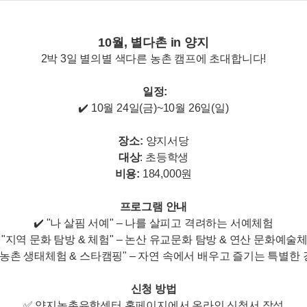
10월, 별다촌 in 양지
2박 3일 별의별 색다른 농촌 캠프에 초대합니다!
일정:
✔️ 10월 24일(금)~10월 26일(일)
장소:
양지서당
대상
: 초등학생
비용:
184,000원
프로그램 안내
✔️ "나 살핌 서예" – 나를 살피고 격려하는 서예체험
️ "지역 문화 탐방 & 체험" – 논산 유교문화 탐방 & 연산 문화예술
 "농촌 생태체험 & 스타캠핑" – 자연 속에서 배우고 즐기는 특별한
신청 방법
✅ 양지농촌유학센터 홈페이지에서 온라인 신청서 작성